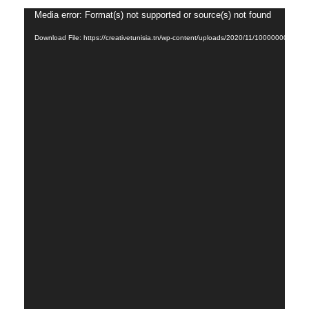
Video
Media error: Format(s) not supported or source(s) not found
Player
Download File: https://creativetunisia.tn/wp-content/uploads/2020/11/1000000