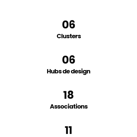
0
6
Clusters
0
6
Hubs de design
18
Associations
11
Soutenir
les associations