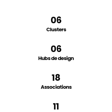
0
6
Clusters
0
6
Hubs de design
18
Associations
11
Soutenir
les associations