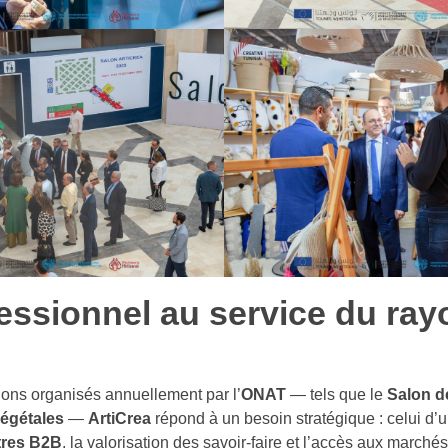
essionnel au service du ra
lons organisés annuellement par l’
ONAT
— tels que le
Salon de
Végétales
—
ArtiCrea
répond à un besoin stratégique : celui d’
tres B2B
, la valorisation des savoir-faire et l’accès aux marchés