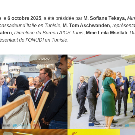
e le
6 octobre 2025
, a été présidée par
M. Sofiane Tekaya
,
Min
assadeur d’Italie en Tunisie
,
M. Tom Aschwanden
,
représenta
aferri
,
Directrice du Bureau AICS Tunis
,
Mme Leila Msellati
,
Di
ésentant de l’ONUDI en Tunisie
.